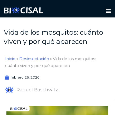
Ir
M
al
TIPOS DE PLAGAS
contenido
Vida de los mosquitos: cuánto
viven y por qué aparecen
Inicio
»
Desinsectación
»
Vida de los mosquitos:
cuánto viven y por qué aparecen
febrero 26, 2026
Raquel Baschwitz