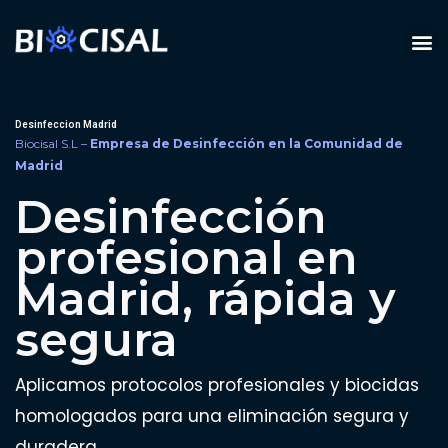
Ir
M
al
TIPOS DE PLAGAS
contenido
Desinfeccion Madrid
Biocisal S.L –
Empresa de Desinfección en la Comunidad de
Madrid
Desinfección
profesional en
Madrid, rápida y
segura
Aplicamos protocolos profesionales y biocidas
homologados para una eliminación segura y
duradera.