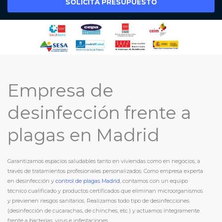
SOLICITA PRESUPUESTO
Empresa de
desinfección frente a
plagas en Madrid
Garantizamos espacios saludables tanto en viviendas como en negocios, a
través de tratamientos profesionales personalizados. Como empresa experta
en desinfección y
control de plagas Madrid
, contamos con un equipo
técnico cualificado y productos certificados que eliminan microorganismos
y previenen riesgos sanitarios. Realizamos todo tipo de desinfecciones
(desinfección de cucarachas, de chinches, etc.) y actuamos íntegramente
frente a bacterias, virus e infestaciones.