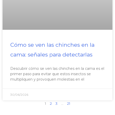
Cómo se ven las chinches en la
cama: señales para detectarlas
Descubrir cómo se ven las chinches en la cama es el
primer paso para evitar que estos insectos se
multipliquen y provoquen molestias en el
30/06/2026
1
2
3
…
21