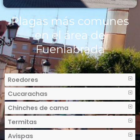
Plagas más comunes
en el área de
Fuenlabrada
Roedores
Cucarachas
Chinches de cama
Termitas
Avispas