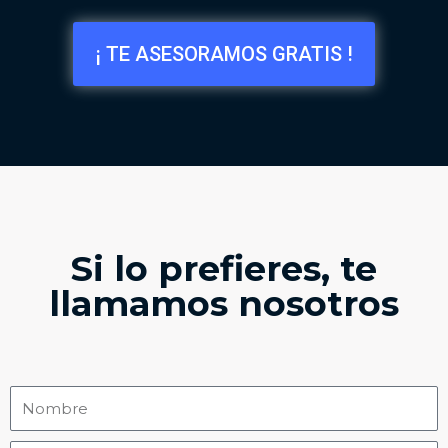
¡ TE ASESORAMOS GRATIS !
Si lo prefieres, te
llamamos nosotros
N
a
m