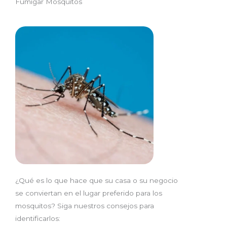
Fumigar Mosquitos
¿Qué es lo que hace que su casa o su negocio
se conviertan en el lugar preferido para los
mosquitos? Siga nuestros consejos para
identificarlos: