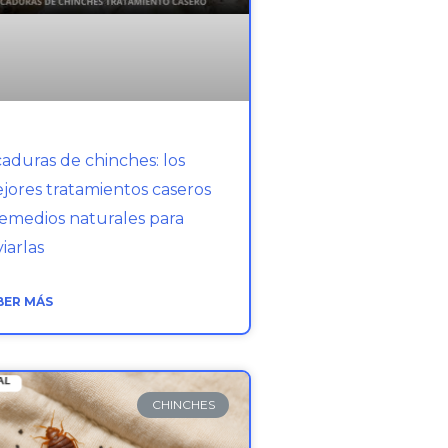
caduras de chinches: los
jores tratamientos caseros
remedios naturales para
viarlas
BER MÁS
CHINCHES