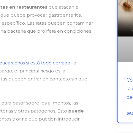
atas en restaurantes
que atacan el
a que puede provocar gastroenteritis,
o específico. Las ratas pueden contaminar
una bacteria que prolifera en condiciones
cucarachas si está todo cerrado
, la
go, el principal riesgo es la
ratas pueden entrar en contacto sin que
Có
la
de
para pasar sobre los alimentos, las
cterias y otros patógenos. Esto
puede
SA
ntos y orina que pueden introducir