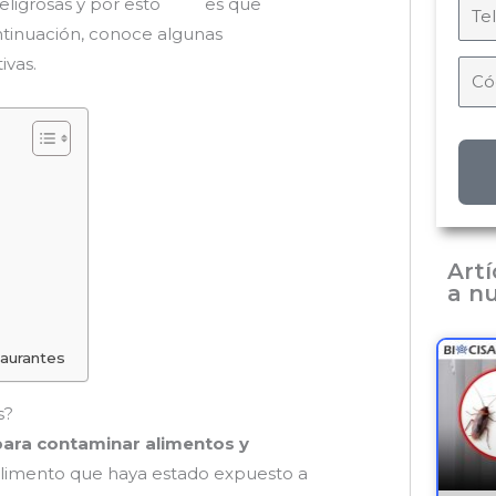
s peligrosas y por esto es que
tinuación, conoce algunas
ivas.
Art
a nu
taurantes
s?
para contaminar alimentos y
 alimento que haya estado expuesto a