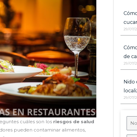
Cómo
cucar
29/07/
Cómo 
de ca
29/07/
Nido 
local
29/07/
reguntes cuáles son los
riesgos de salud
oedores pueden contaminar alimentos,