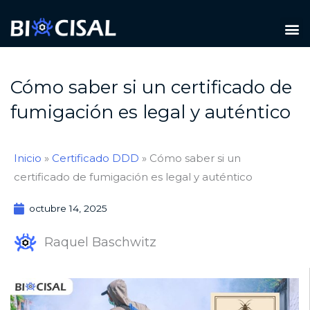
Ir
M
al
TIPOS DE PLAGAS
contenido
Cómo saber si un certificado de
fumigación es legal y auténtico
Inicio
»
Certificado DDD
»
Cómo saber si un
certificado de fumigación es legal y auténtico
octubre 14, 2025
Raquel Baschwitz