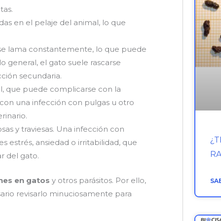
tas.
s en el pelaje del animal, lo que
o se lama constantemente, lo que puede
lo general, el gato suele rascarse
cción secundaria.
el, que puede complicarse con la
 con una infección con pulgas u otro
rinario.
sas y traviesas. Una infección con
¿T
 estrés, ansiedad o irritabilidad, que
R
r del gato.
hes en gatos
y otros parásitos. Por ello,
SA
ario revisarlo minuciosamente para