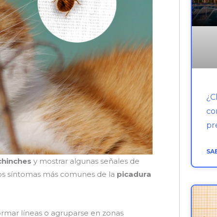
¿C
co
pr
SA
chinches
y mostrar algunas señales de
 Los síntomas más comunes de la
picadura
ormar líneas o agruparse en zonas