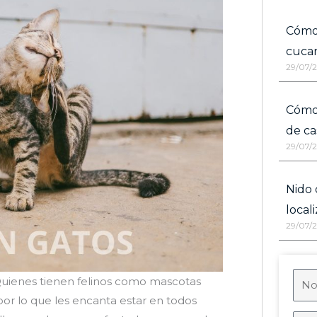
Cómo
cucar
29/07/
Cómo 
de ca
29/07/
Nido 
local
29/07/
uienes tienen felinos como mascotas
por lo que les encanta estar en todos