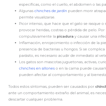
específicas, como el cuello, el abdomen o las pa
Algunas
chinches de jardín
pueden morir atrapada
permite visualizarse.
Picor intenso, que hace que el gato se rasque 
provocar heridas, costras o pérdida de pelo. Por 
compulsivamente la
picadura
y causar una infe
Inflamación, enrojecimiento o infección de la pi
presencia de bacterias u hongos. Si se complica
parásito, es necesario acudir de inmediato al vete
Los gatos son mascotas juguetonas, activas, curio
chinches en sillones
o en la cama puede causarles
pueden afectar al comportamiento y al bienesta
Todos estos síntomas, pueden ser causados por
chinc
ante un comportamiento extraño del animal, es neces
descartar cualquier problema.