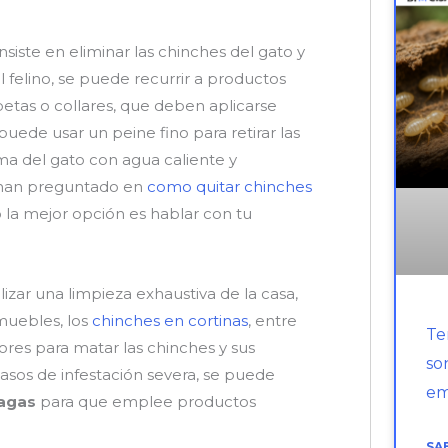
siste en eliminar las chinches del gato y
l felino, se puede recurrir a productos
petas o collares, que deben aplicarse
puede usar un peine fino para retirar las
cama del gato con agua caliente y
 han preguntado en
como quitar chinches
o la mejor opción es hablar con tu
lizar una limpieza exhaustiva de la casa,
 muebles, los
chinches en cortinas
, entre
Te
ores para matar las chinches y sus
so
casos de infestación severa, se puede
em
lagas
para que emplee productos
SA