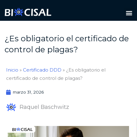
Ir
M
al
TIPOS DE PLAGAS
contenido
¿Es obligatorio el certificado de
control de plagas?
Inicio
»
Certificado DDD
»
¿Es obligatorio el
certificado de control de plagas?
marzo 31, 2026
Raquel Baschwitz